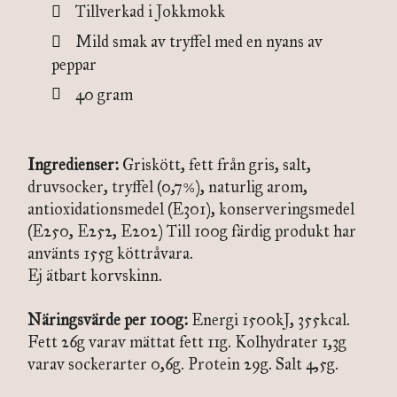
Tillverkad i Jokkmokk
Mild smak av tryffel med en nyans av
peppar
40 gram
Ingredienser:
Griskött, fett från gris, salt,
druvsocker, tryffel (0,7%), naturlig arom,
antioxidationsmedel (E301), konserveringsmedel
(E250, E252, E202) Till 100g färdig produkt har
använts 155g köttråvara.
Ej ätbart korvskinn.
Näringsvärde per 100g:
Energi 1500kJ, 355kcal.
Fett 26g varav mättat fett 11g. Kolhydrater 1,3g
varav sockerarter 0,6g. Protein 29g. Salt 4,5g.